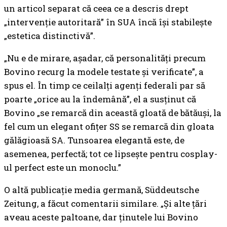
un articol separat că ceea ce a descris drept
„intervenție autoritară” în SUA încă își stabilește
„estetica distinctivă”.
„Nu e de mirare, așadar, că personalități precum
Bovino recurg la modele testate și verificate”, a
spus el. În timp ce ceilalți agenți federali par să
poarte „orice au la îndemână”, el a susținut că
Bovino „se remarcă din această gloată de bătăuși, la
fel cum un elegant ofițer SS se remarcă din gloata
gălăgioasă SA. Tunsoarea elegantă este, de
asemenea, perfectă; tot ce lipsește pentru cosplay-
ul perfect este un monoclu.”
O altă publicație media germană, Süddeutsche
Zeitung, a făcut comentarii similare. „Și alte țări
aveau aceste paltoane, dar ținutele lui Bovino