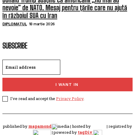
nevoie” de NATO. Mesaj pentru țările care nu ajută
în războiul SUA cu Iran
DIPLOMATUL
18 martie 2026
SUBSCRIBE
I WANT IN
I've read and accept the
Privacy Policy
.
published by
mapamond
media | hosted by
| registred by
| powered by
tagDiv