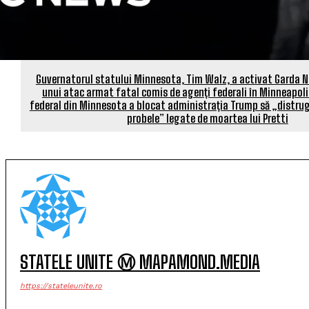
Guvernatorul statului Minnesota, Tim Walz, a activat Garda N
unui atac armat fatal comis de agenți federali în Minneapoli
federal din Minnesota a blocat administrația Trump să „distrug
probele” legate de moartea lui Pretti
STATELE UNITE Ⓜ MAPAMOND.MEDIA
https://stateleunite.ro