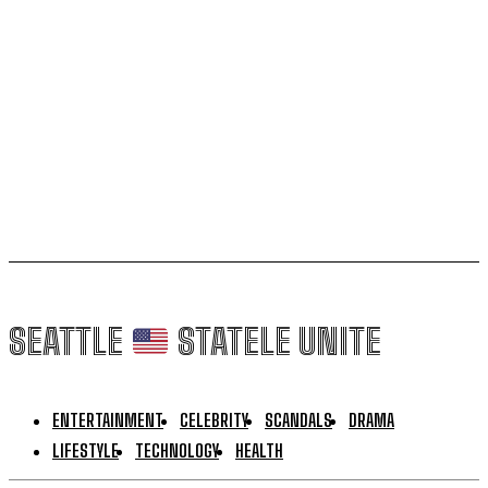
Vitalie Cojocari : Un înalt oficial iranian declară război
Ucrainei
Europa Libera Moldova : Un semnal radio misterios a
început să fie transmis pentru prima dată pe 28
februarie, la aproximativ 12 ore...
SEATTLE
STATELE UNITE
ENTERTAINMENT
CELEBRITY
SCANDALS
DRAMA
LIFESTYLE
TECHNOLOGY
HEALTH