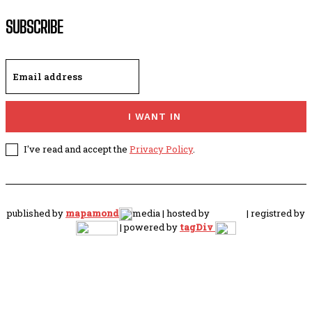
SUBSCRIBE
I WANT IN
I've read and accept the
Privacy Policy
.
published by
mapamond
media | hosted by
| registred by
| powered by
tagDiv