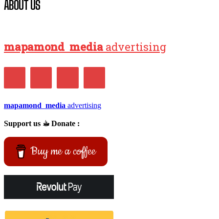
ABOUT US
mapamond
media
advertising
mapamond
media
advertising
Support us ☕︎ Donate :
Buy me a coffee